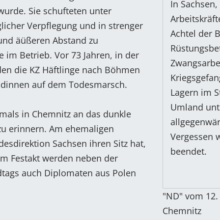
In Sachsen, 
wurde. Sie schufteten unter
Arbeitskräf
licher Verpflegung und in strenger
Achtel der B
 und äüßeren Abstand zu
Rüstungsbet
im Betrieb. Vor 73 Jahren, in der
Zwangsarbei
rden die KZ Häftlinge nach Böhmen
Kriegsgefan
 Jüdinnen auf dem Todesmarsch.
Lagern im S
Umland unt
stmals in Chemnitz an das dunkle
allgegenwär
e zu erinnern. Am ehemaligen
Vergessen w
esdirektion Sachsen ihren Sitz hat,
beendet.
um Festakt werden neben der
dtags auch Diplomaten aus Polen
"ND" vom 12. 
Chemnitz