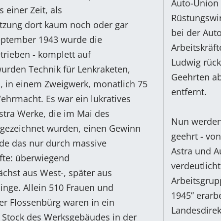
Auto-Union 
 einer Zeit, als
Rüstungswir
tzung dort kaum noch oder gar
bei der Aut
September 1943 wurde die
Arbeitskräf
trieben - komplett auf
Ludwig rück
wurden Technik für Lenkraketen,
Geehrten ab
, in einem Zweigwerk, monatlich 75
entfernt.
ehrmacht. Es war ein lukratives
Astra Werke, die im Mai des
Nun werden 
sgezeichnet wurden, einen Gewinn
geehrt - vo
de das nur durch massive
Astra und 
fte: überwiegend
verdeutlicht
ächst aus West-, später aus
Arbeitsgrup
inge. Allein 510 Frauen und
1945” erarb
r Flossenbürg waren in ein
Landesdirek
. Stock des Werksgebäudes in der