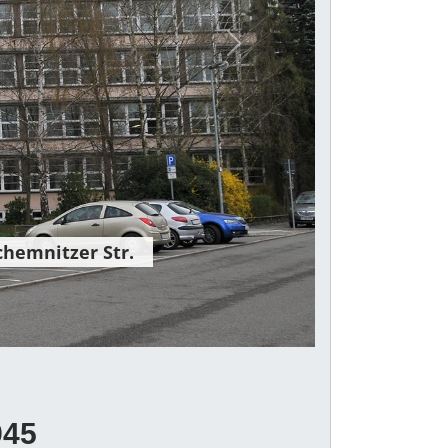
Next
hemnitzer Str.
945