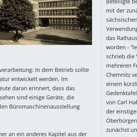
Beteiligte 
mit der zun
sächsischen
Verwendung 
das Rathaus
worden - “le
schrieb die
mehreren Fr
erarbeitung: In dem Betrieb sollte
Chemnitz v
tur entwickelt werden. Im
einem kürzl
ute daran erinnert, dass das
Gedenktafel
sehen sind einige Geräte, die
von Carl Ha
alen Büromaschinenausstellung
der einstig
Oberbürgerm
zunächst un
her an ein anderes Kapitel aus der