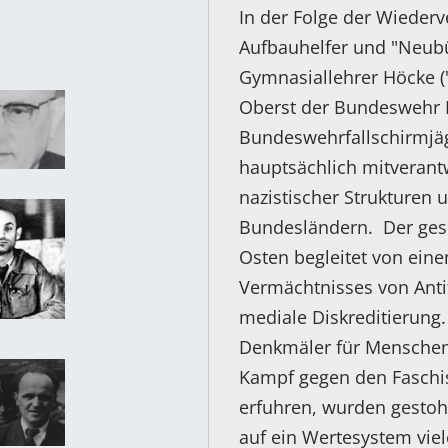
In der Folge der Wieder
Aufbauhelfer und "Neubür
Gymnasiallehrer Höcke ("E
Oberst der Bundeswehr P
Bundeswehrfallschirmjäg
hauptsächlich mitverantw
nazistischer Strukturen 
Bundesländern. Der ges
Osten begleitet von ein
Vermächtnisses von Antif
mediale Diskreditierung.
Denkmäler für Menschen,
Kampf gegen den Faschis
erfuhren, wurden gestohle
auf ein Wertesystem vie