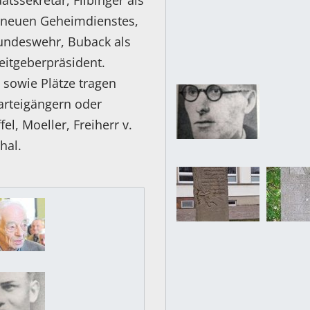
tssekretär, Filbinger als
s neuen Geheimdienstes,
Bundeswehr, Buback als
eitgeberpräsident.
sowie Plätze tragen
arteigängern oder
el, Moeller, Freiherr v.
hal.