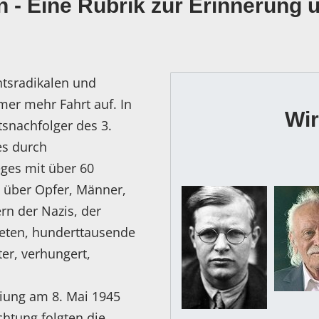
 - Eine Rubrik zur Erinnerung
htsradikalen und
mer mehr Fahrt auf. In
Wir
tsnachfolger des 3.
es durch
eges mit über 60
 über Opfer, Männer,
rn der Nazis, der
deten, hunderttausende
er, verhungert,
iung am 8. Mai 1945
htung folgten die