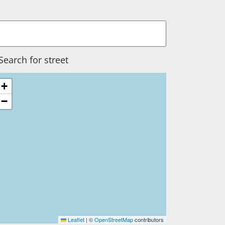
+
−
Leaflet
|
©
OpenStreetMap
contributors