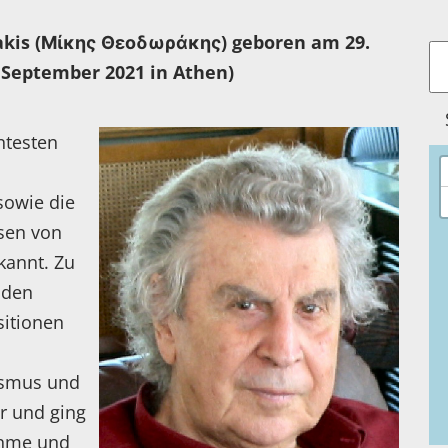
kis (Μίκης Θεοδωράκης) geboren am 29.
. September 2021 in Athen)
ntesten
 sowie die
sen von
kannt. Zu
nden
itionen
ismus und
ur und ging
ahme und