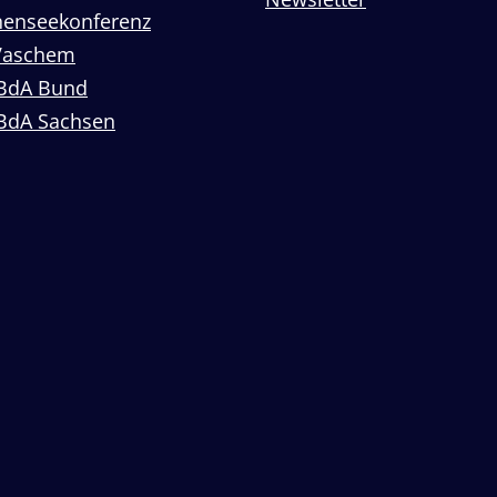
enseekonferenz
Vaschem
BdA Bund
BdA Sachsen